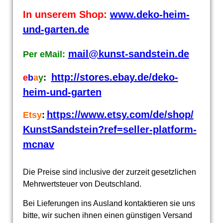
In unserem Shop:
www.deko-heim-
und-garten.de
mail@kunst-sandstein.de
Per eMail:
http://stores.ebay.de/deko-
e
b
a
y
:
heim-und-garten
https://www.etsy.com/de/shop/
Etsy
:
KunstSandstein?ref=seller-platform-
mcnav
Die Preise sind inclusive der zurzeit gesetzlichen
Mehrwertsteuer von Deutschland.
Bei Lieferungen ins Ausland kontaktieren sie uns
bitte, wir suchen ihnen einen günstigen Versand